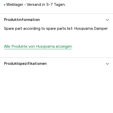
Weblager -
Versand in 5-7 Tagen.
Produktinformation
Spare part according to spare parts list: Husqvarna Damper
Alle Produkte von Husqvarna anzeigen
Produktspezifikationen
Referenznummer
1000199778
Teilenummer des Herstellers
5123296-01
EAN
7393080772428