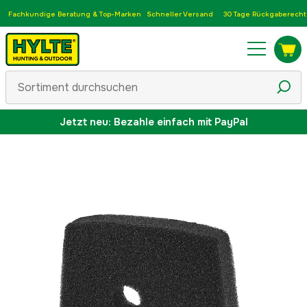
Fachkundige Beratung & Top-Marken
Schneller Versand
30 Tage Rückgaberecht
Jetzt neu: Bezahle einfach mit PayPal