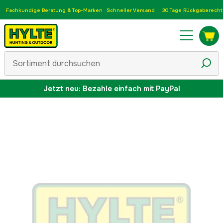
Fachkundige Beratung & Top-Marken
Schneller Versand
30 Tage Rückgaberecht
Jetzt neu: Bezahle einfach mit PayPal