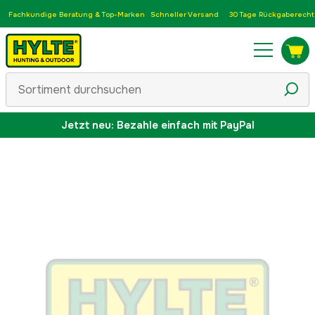
Fachkundige Beratung & Top-Marken
Schneller Versand
30 Tage Rückgaberecht
Jetzt neu: Bezahle einfach mit PayPal