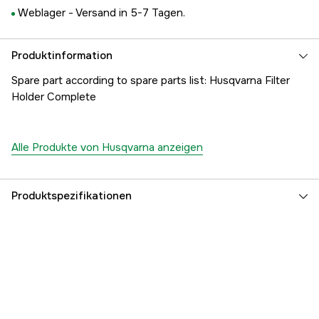
Weblager -
Versand in 5-7 Tagen.
Produktinformation
Spare part according to spare parts list: Husqvarna Filter
Holder Complete
Alle Produkte von Husqvarna anzeigen
Produktspezifikationen
Referenznummer
1000189036
Teilenummer des Herstellers
5051270-06
EAN
7391736320047