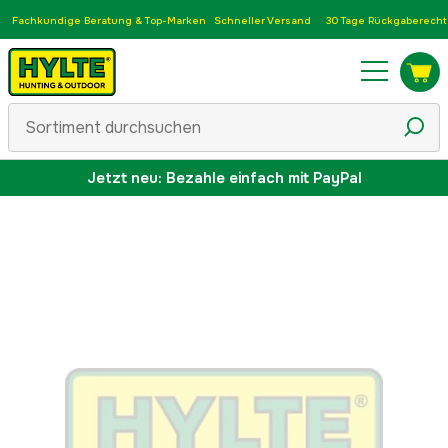
Fachkundige Beratung & Top-Marken
Schneller Versand
30 Tage Rückgaberecht
Jetzt neu: Bezahle einfach mit PayPal