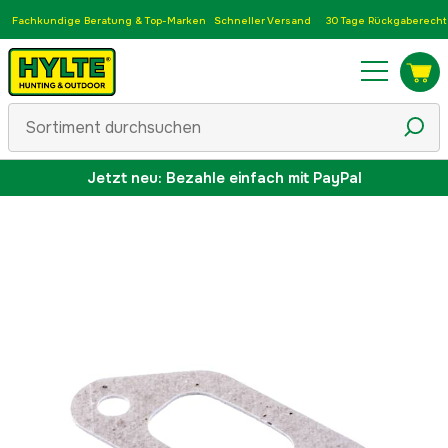
Fachkundige Beratung & Top-Marken
Schneller Versand
30 Tage Rückgaberecht
Jetzt neu: Bezahle einfach mit PayPal