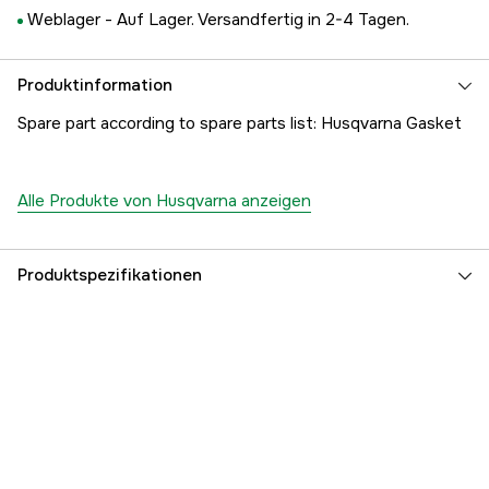
Weblager -
Auf Lager. Versandfertig in 2-4 Tagen.
Produktinformation
Spare part according to spare parts list: Husqvarna Gasket
Alle Produkte von Husqvarna anzeigen
Produktspezifikationen
Referenznummer
1000182839
Teilenummer des Herstellers
5039166-01
EAN
7391883105665