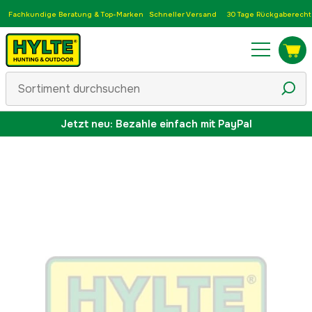
Fachkundige Beratung & Top-Marken
Schneller Versand
30 Tage Rückgaberecht
Jetzt neu: Bezahle einfach mit PayPal