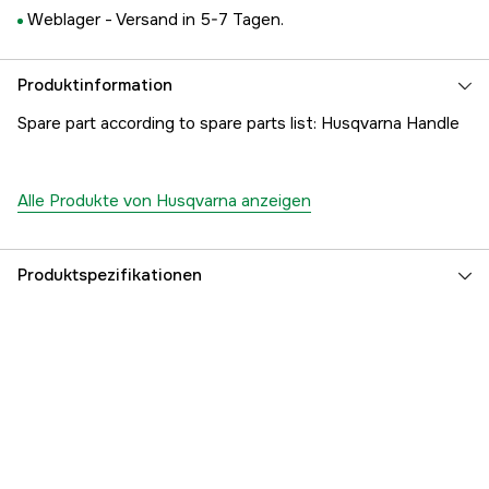
Weblager -
Versand in 5-7 Tagen.
Produktinformation
Spare part according to spare parts list: Husqvarna Handle
Alle Produkte von Husqvarna anzeigen
Produktspezifikationen
Referenznummer
1000169144
Teilenummer des Herstellers
5010911-01
EAN
7391736192545