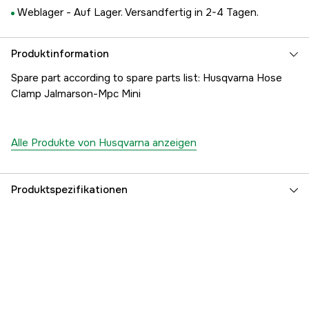
Weblager -
Auf Lager. Versandfertig in 2-4 Tagen.
Produktinformation
Spare part according to spare parts list: Husqvarna Hose
Clamp Jalmarson-Mpc Mini
Alle Produkte von Husqvarna anzeigen
Produktspezifikationen
Referenznummer
1000189696
Teilenummer des Herstellers
5052833-09
EAN
7391736350068