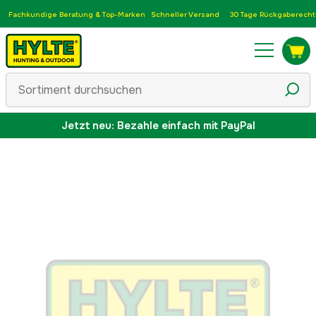
Fachkundige Beratung & Top-Marken
Schneller Versand
30 Tage Rückgaberecht
Jetzt neu: Bezahle einfach mit PayPal