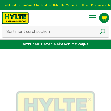
Fachkundige Beratung & Top-Marken
Schneller Versand
30 Tage Rückgaberecht
Jetzt neu: Bezahle einfach mit PayPal