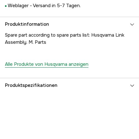
Weblager -
Versand in 5-7 Tagen.
Produktinformation
Spare part according to spare parts list: Husqvarna Link
Assembly. M. Parts
Alle Produkte von Husqvarna anzeigen
Produktspezifikationen
Referenznummer
1000195576
Teilenummer des Herstellers
5069978-01
EAN
7391883290811