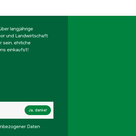
ber langjährige
oor und Landwirtschaft
 sein, ehrliche
ns einkaufst!
Ja, danke!
onenbezogener Daten