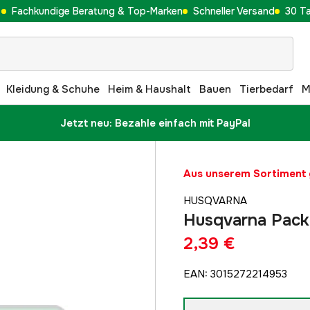
Fachkundige Beratung & Top-Marken
Schneller Versand
30 T
Kleidung & Schuhe
Heim & Haushalt
Bauen
Tierbedarf
M
Jetzt neu: Bezahle einfach mit PayPal
Aus unserem Sortimen
HUSQVARNA
Husqvarna Pac
2,39 €
EAN
:
3015272214953