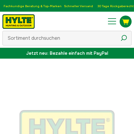
Fachkundige Beratung & Top-Marken
Schneller Versand
30 Tage Rückgaberecht
Jetzt neu: Bezahle einfach mit PayPal