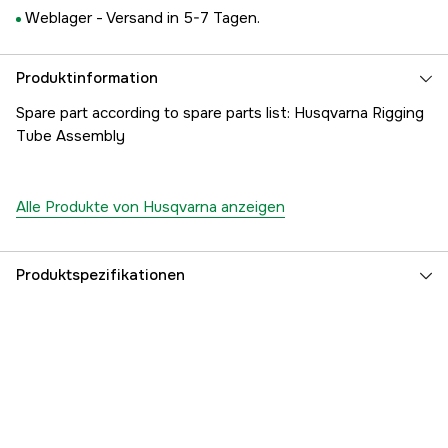
Weblager -
Versand in 5-7 Tagen.
Produktinformation
Spare part according to spare parts list: Husqvarna Rigging
Tube Assembly
Alle Produkte von Husqvarna anzeigen
Produktspezifikationen
Referenznummer
1000174221
Teilenummer des Herstellers
5022594-01
EAN
7391736168502