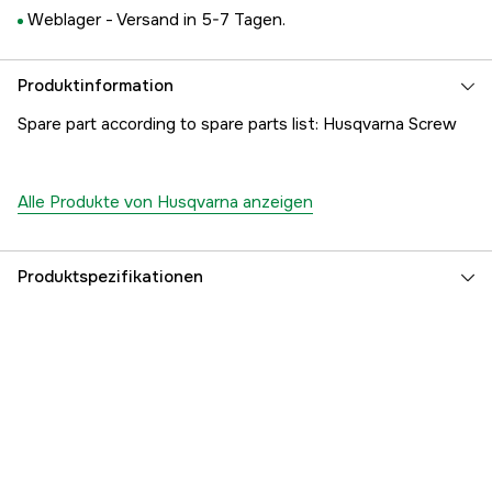
Weblager -
Versand in 5-7 Tagen.
Produktinformation
Spare part according to spare parts list: Husqvarna Screw
Alle Produkte von Husqvarna anzeigen
Produktspezifikationen
Referenznummer
1000171607
Teilenummer des Herstellers
5018112-02
EAN
7391883966532