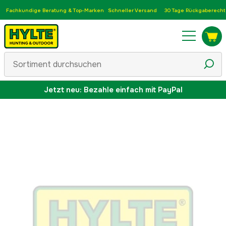
Fachkundige Beratung & Top-Marken
Schneller Versand
30 Tage Rückgaberecht
Jetzt neu: Bezahle einfach mit PayPal