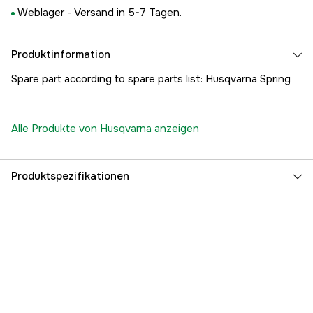
Weblager -
Versand in 5-7 Tagen.
Produktinformation
Spare part according to spare parts list: Husqvarna Spring
Alle Produkte von Husqvarna anzeigen
Produktspezifikationen
Referenznummer
1000180402
Teilenummer des Herstellers
5035287-03
EAN
7391883816233