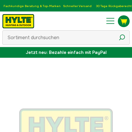
Fachkundige Beratung & Top-Marken
Schneller Versand
30 Tage Rückgaberecht
Jetzt neu: Bezahle einfach mit PayPal