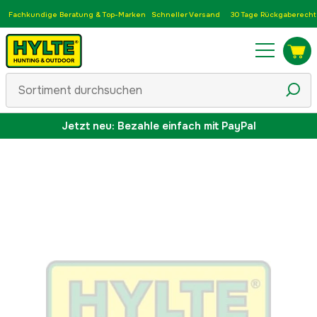
Fachkundige Beratung & Top-Marken
Schneller Versand
30 Tage Rückgaberecht
Jetzt neu: Bezahle einfach mit PayPal