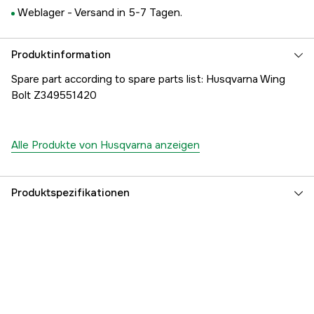
Weblager -
Versand in 5-7 Tagen.
Produktinformation
Spare part according to spare parts list: Husqvarna Wing
Bolt Z349551420
Alle Produkte von Husqvarna anzeigen
Produktspezifikationen
Referenznummer
1000202403
Teilenummer des Herstellers
5143384-01
EAN
7391883953921