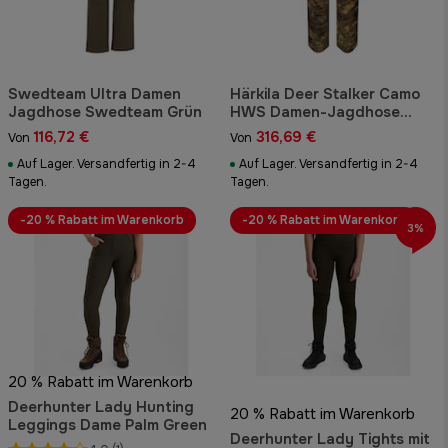
Swedteam Ultra Damen
Härkila Deer Stalker Camo
Jagdhose Swedteam Grün
HWS Damen-Jagdhose
AXIS MSP*Forest 31''
116,72 €
316,69 €
Von
Von
Auf Lager. Versandfertig in 2-4
Auf Lager. Versandfertig in 2-4
Tagen.
Tagen.
-20 % Rabatt im Warenkorb
-20 % Rabatt im Warenkorb
3%
20 % Rabatt im Warenkorb
Deerhunter Lady Hunting
20 % Rabatt im Warenkorb
Leggings Dame Palm Green
Deerhunter Lady Tights mit