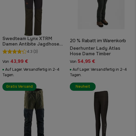
Swedteam Lynx XTRM
20 % Rabatt im Warenkorb
Damen Antibite Jagdhose
Deerhunter Lady Atlas
Jagdgrün
4.3
(3)
Hose Dame Timber
43,99 €
54,95 €
Von
Von
Auf Lager. Versandfertig in 2-4
Auf Lager. Versandfertig in 2-4
Tagen.
Tagen.
Gratis Versand
Neuheit