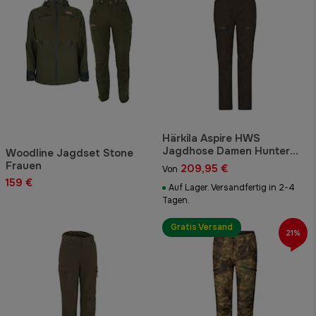
Härkila Aspire HWS
Jagdhose Damen Hunter
Woodline Jagdset Stone
Green/Shadow Brown
Frauen
209,95 €
Von
159 €
Auf Lager. Versandfertig in 2-4
Tagen.
Gratis Versand
21%