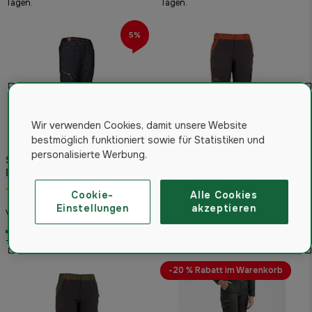
Tagen.
Tagen.
5%
Wir verwenden Cookies, damit unsere Website
bestmöglich funktioniert sowie für Statistiken und
personalisierte Werbung.
Swedteam Meadow
Damenhose Schwarz
Swedteam Lynx XTRM
5.0
(1)
Damen Antibite Jagdhose
Cookie-
Alle Cookies
Swedteam Orange
Einstellungen
akzeptieren
66,99 €
43,99 €
Von
Von
Auf Lager. Versandfertig in 2-4
Auf Lager. Versandfertig in 2-4
Tagen.
Tagen.
-20 % Rabatt im Warenkorb