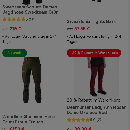
Swedteam Schutz Damen
Jagdhose Swedteam Grün
5.0
(1)
Swazi Ionia Tights Bark
219 €
57,55 €
Von
Von
Auf Lager. Versandfertig in 2-4
Auf Lager. Versandfertig in 2-4
Tagen.
Tagen.
Neuheit
-20 % Rabatt im Warenkorb
20 % Rabatt im Warenkorb
Deerhunter Lady Ann Hosen
Dame Oxblood Red
Woodline Alholmen-Hose
5.0
(2)
Grün/Braun Frauen
61,53 €
99,90 €
Von
Von