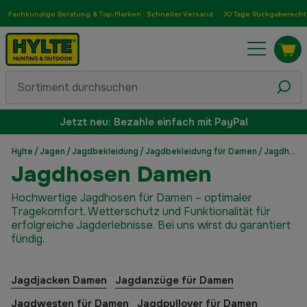
Fachkundige Beratung & Top-Marken
Schneller Versand
30 Tage Rückgaberecht
Jetzt neu: Bezahle einfach mit PayPal
Hylte
/
Jagen
/
Jagdbekleidung
/
Jagdbekleidung für Damen
/
Jagdhosen Damen
Jagdhosen Damen
Hochwertige Jagdhosen für Damen – optimaler
Tragekomfort, Wetterschutz und Funktionalität für
erfolgreiche Jagderlebnisse. Bei uns wirst du garantiert
fündig.
Jagdjacken Damen
Jagdanzüge für Damen
Jagdwesten für Damen
Jagdpullover für Damen