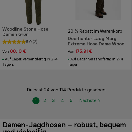
Woodline Stone Hose
20 % Rabatt im Warenkorb
Damen Grün
Deerhunter Lady Mary
5.0
(2)
Extreme Hose Dame Wood
88,10 €
175,91 €
Von
Von
Auf Lager. Versandfertig in 2-4
Auf Lager. Versandfertig in 2-4
Tagen.
Tagen.
Du hast 24 von 114 Produkte gesehen
1
2
3
4
5
Nächste
Damen-Jagdhosen – robust, bequem
und vielseitig