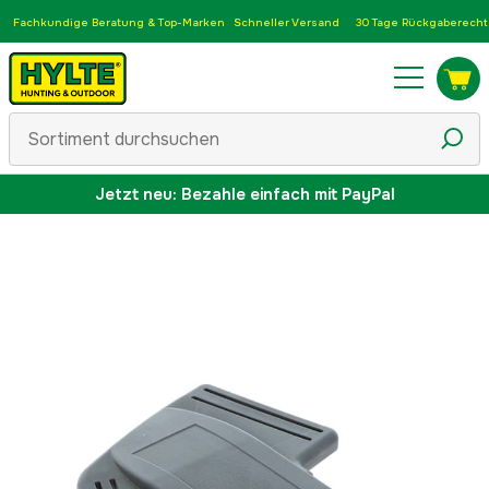
Fachkundige Beratung & Top-Marken
Schneller Versand
30 Tage Rückgaberecht
Jetzt neu: Bezahle einfach mit PayPal