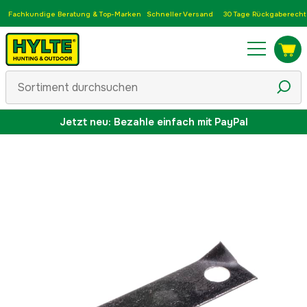
Fachkundige Beratung & Top-Marken
Schneller Versand
30 Tage Rückgaberecht
Jetzt neu: Bezahle einfach mit PayPal