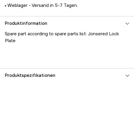
Weblager -
Versand in 5-7 Tagen.
Produktinformation
Spare part according to spare parts list: Jonsered Lock
Plate
Produktspezifikationen
Referenznummer
1000184176
Teilenummer des Herstellers
5041888-03
EAN
3015272233589