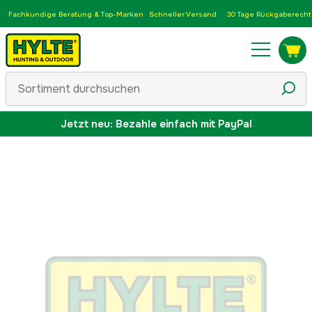
Fachkundige Beratung & Top-Marken
Schneller Versand
30 Tage Rückgaberecht
Jetzt neu: Bezahle einfach mit PayPal