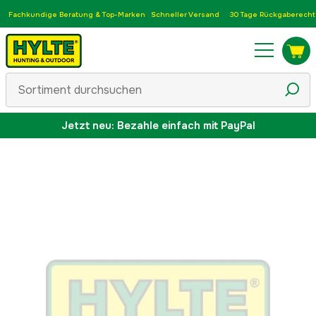
Fachkundige Beratung & Top-Marken
Schneller Versand
30 Tage Rückgaberecht
Jetzt neu: Bezahle einfach mit PayPal