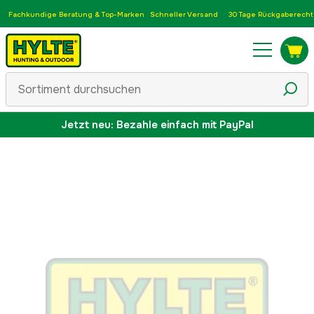
Fachkundige Beratung & Top-Marken
Schneller Versand
30 Tage Rückgaberecht
Jetzt neu: Bezahle einfach mit PayPal