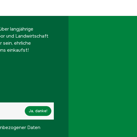
ber langjährige
oor und Landwirtschaft
 sein, ehrliche
ns einkaufst!
Ja, danke!
onenbezogener Daten