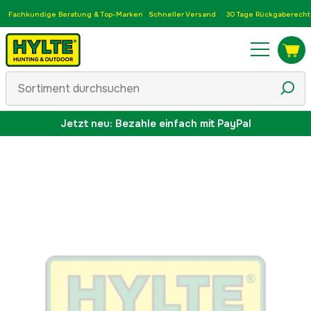
Fachkundige Beratung & Top-Marken
Schneller Versand
30 Tage Rückgaberecht
Jetzt neu: Bezahle einfach mit PayPal