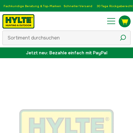
Fachkundige Beratung & Top-Marken
Schneller Versand
30 Tage Rückgaberecht
Jetzt neu: Bezahle einfach mit PayPal