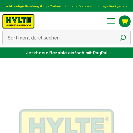
Fachkundige Beratung & Top-Marken
Schneller Versand
30 Tage Rückgaberecht
Jetzt neu: Bezahle einfach mit PayPal