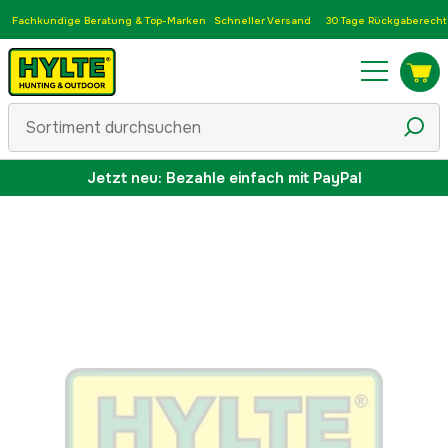
Fachkundige Beratung & Top-Marken
Schneller Versand
30 Tage Rückgaberecht
Jetzt neu: Bezahle einfach mit PayPal