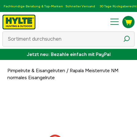
Fachkundige Beratung & Top-Marken
Schneller Versand
30 Tage Rückgaberecht
Jetzt neu: Bezahle einfach mit PayPal
Pimpelrute & Eisangelruten
/
Rapala Meisterrute NM
normales Eisangelrute