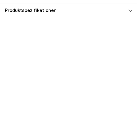
Produktspezifikationen
Referenznummer
5000000425
Teilenummer des Herstellers
105288
EAN
6416038100898