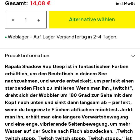
Vorübergehend ausverkauft
Gesamt
:
14,08 €
14,08 €
inkl. MwSt
Live Perch
14,08 €
×
+
Alternative wählen
Blue Ghost
Vorübergehend ausverkauft
14,08 €
Weblager -
Auf Lager. Versandfertig in 2-4 Tagen.
Ghost Shiner
Vorübergehend ausverkauft
14,08 €
Silver
Produktinformation
Vorübergehend ausverkauft
14,08 €
Rapala Shadow Rap Deep ist in fantastischen Farben
Live Roach
Vorübergehend ausverkauft
erhältlich, um den Beutefisch in deinem See
14,08 €
nachzuahmen, und wurde entwickelt, um perfekt einen
Moss Back Shiner
Vorübergehend ausverkauft
sterbenden Fisch zu imitieren. Wenn man ihn „twitcht“,
14,08 €
dreht sich der Wobbler um 180 Grad zur Seite mit dem
Kopf nach unten und sinkt dann langsam ab – perfekt,
wenn du begrenzte Flächen abfischen möchtest. Jerkt
man ihn, erhält man eine längere Vorwärtsbewegung
und eine enge, vibrierende Seitenbewegung, um mehr
Wasser auf der Suche nach Fisch abzudecken. „Twitch
twitch stopp, Twitch twitch stopp, Twitch stopp...“ ist