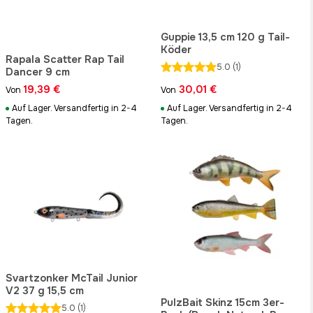
Guppie 13,5 cm 120 g Tail-
Köder
Rapala Scatter Rap Tail
5.0
(1)
Dancer 9 cm
19,39 €
30,01 €
Von
Von
Auf Lager. Versandfertig in 2-4
Auf Lager. Versandfertig in 2-4
Tagen.
Tagen.
Svartzonker McTail Junior
V2 37 g 15,5 cm
PulzBait Skinz 15cm 3er-
5.0
(1)