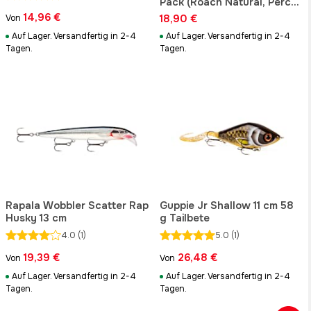
Pack (Roach Natural, Perch
Natural, Brown Trout)
14,96 €
18,90 €
Von
Auf Lager. Versandfertig in 2-4
Auf Lager. Versandfertig in 2-4
Tagen.
Tagen.
Rapala Wobbler Scatter Rap
Guppie Jr Shallow 11 cm 58
Husky 13 cm
g Tailbete
4.0
(1)
5.0
(1)
19,39 €
26,48 €
Von
Von
Auf Lager. Versandfertig in 2-4
Auf Lager. Versandfertig in 2-4
Tagen.
Tagen.