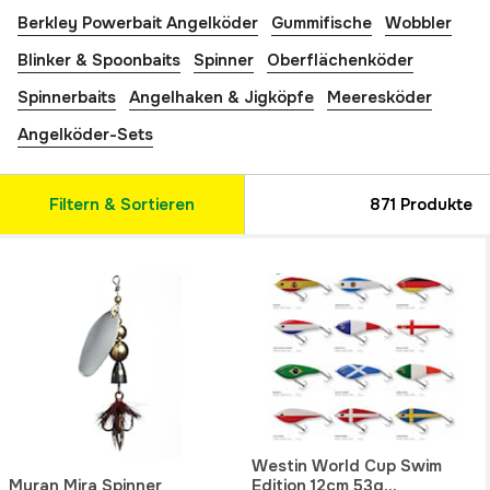
Berkley Powerbait Angelköder
Gummifische
Wobbler
Blinker & Spoonbaits
Spinner
Oberflächenköder
Spinnerbaits
Angelhaken & Jigköpfe
Meeresköder
Angelköder-Sets
Filtern & Sortieren
871
Produkte
Westin World Cup Swim
Myran Mira Spinner
Edition 12cm 53g