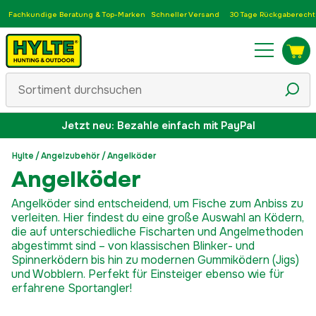
Fachkundige Beratung & Top-Marken
Schneller Versand
30 Tage Rückgaberecht
Jetzt neu: Bezahle einfach mit PayPal
Hylte
/
Angelzubehör
/
Angelköder
Angelköder
Angelköder sind entscheidend, um Fische zum Anbiss zu
verleiten. Hier findest du eine große Auswahl an Ködern,
die auf unterschiedliche Fischarten und Angelmethoden
abgestimmt sind – von klassischen Blinker- und
Spinnerködern bis hin zu modernen Gummiködern (Jigs)
und Wobblern. Perfekt für Einsteiger ebenso wie für
erfahrene Sportangler!