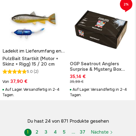
2%
Ladekit im Lieferumfang enthalten!
PulzBait Startkit (Motor +
OGP Seatrout Anglers
Skinz + Rigg) 15 / 20 cm
Surprise & Mystery Box
5.0
(2)
14pcs
35,14 €
37,90 €
Von
35,99 €
Auf Lager. Versandfertig in 2-4
Auf Lager. Versandfertig in 2-4
Tagen.
Tagen.
Du hast 24 von 871 Produkte gesehen
1
2
3
4
5
…
37
Nächste