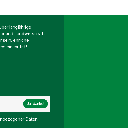
ber langjährige
oor und Landwirtschaft
 sein, ehrliche
ns einkaufst!
Ja, danke!
onenbezogener Daten