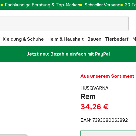
Fachkundige Beratung & Top-Marken
Schneller Versand
30 T
Kleidung & Schuhe
Heim & Haushalt
Bauen
Tierbedarf
M
Jetzt neu: Bezahle einfach mit PayPal
Aus unserem Sortimen
HUSQVARNA
Rem
34,26 €
EAN
:
7393080063892