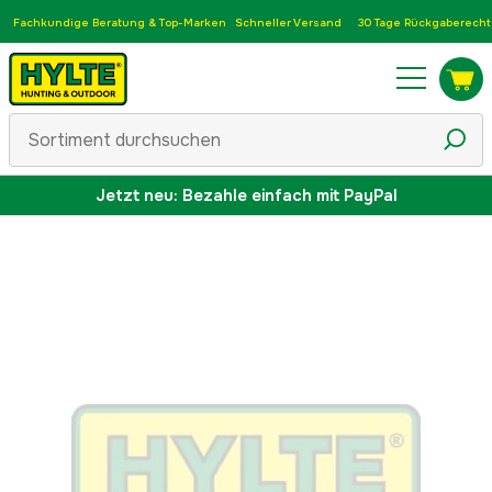
Fachkundige Beratung & Top-Marken
Schneller Versand
30 Tage Rückgaberecht
Jetzt neu: Bezahle einfach mit PayPal