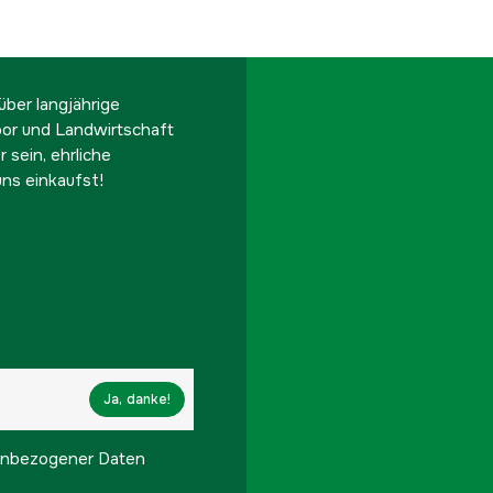
ber langjährige
oor und Landwirtschaft
 sein, ehrliche
ns einkaufst!
Ja, danke!
onenbezogener Daten