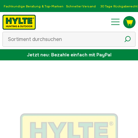
Fachkundige Beratung & Top-Marken
Schneller Versand
30 Tage Rückgaberecht
Jetzt neu: Bezahle einfach mit PayPal