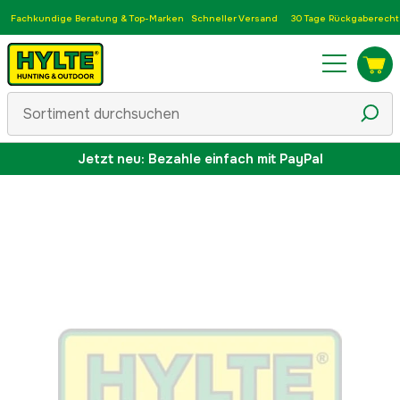
Fachkundige Beratung & Top-Marken
Schneller Versand
30 Tage Rückgaberecht
Jetzt neu: Bezahle einfach mit PayPal