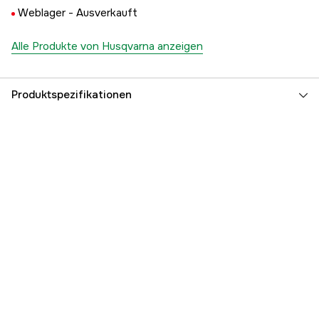
Weblager -
Ausverkauft
Alle Produkte von Husqvarna anzeigen
Produktspezifikationen
Referenznummer
1000192197
Teilenummer des Herstellers
5062359-19
EAN
7391736270632