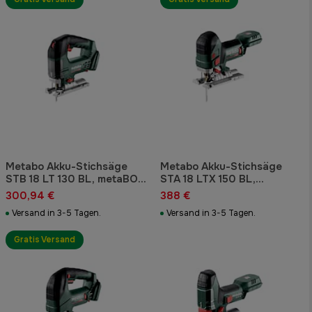
Metabo Akku-Stichsäge
Metabo Akku-Stichsäge
STB 18 LT 130 BL, metaBOX
STA 18 LTX 150 BL,
145 L
metaBOX 145 L
300,94 €
388 €
Versand in 3-5 Tagen.
Versand in 3-5 Tagen.
Gratis Versand