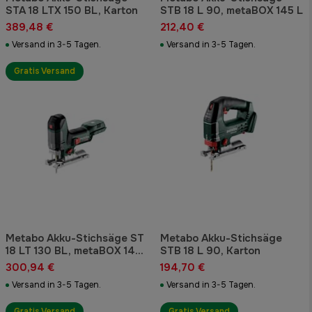
STA 18 LTX 150 BL, Karton
STB 18 L 90, metaBOX 145 L
389,48 €
212,40 €
Versand in 3-5 Tagen.
Versand in 3-5 Tagen.
Gratis Versand
Metabo Akku-Stichsäge ST
Metabo Akku-Stichsäge
18 LT 130 BL, metaBOX 145
STB 18 L 90, Karton
L
300,94 €
194,70 €
Versand in 3-5 Tagen.
Versand in 3-5 Tagen.
Gratis Versand
Gratis Versand