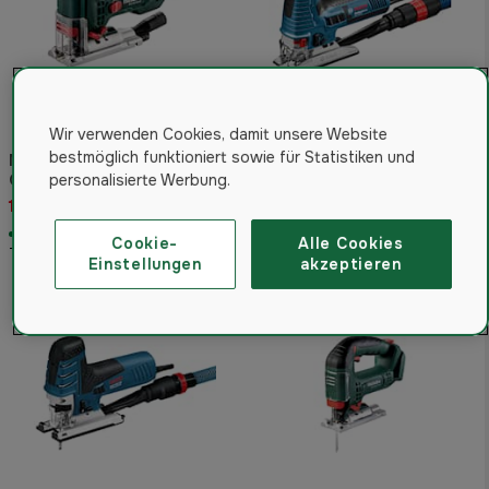
Wir verwenden Cookies, damit unsere Website
bestmöglich funktioniert sowie für Statistiken und
Metabo Stichsäge STE 100
Bosch Gst 160 Ce L-Boxx
Quick, Kunststoffkoffer
Stichsäge
personalisierte Werbung.
192,49 €
418 €
Auf Lager. Versandfertig in 2-4
Auf Lager. Versandfertig in 2-4
Cookie-
Alle Cookies
Tagen.
Tagen.
Einstellungen
akzeptieren
Gratis Versand