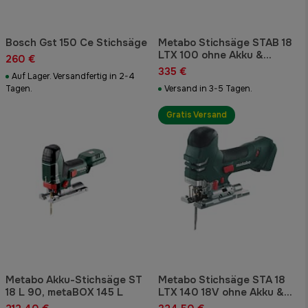
Bosch Gst 150 Ce Stichsäge
Metabo Stichsäge STAB 18
LTX 100 ohne Akku &
260 €
Ladegerät
335 €
Auf Lager. Versandfertig in 2-4
Tagen.
Versand in 3-5 Tagen.
Gratis Versand
Metabo Akku-Stichsäge ST
Metabo Stichsäge STA 18
18 L 90, metaBOX 145 L
LTX 140 18V ohne Akku &
Ladegerät