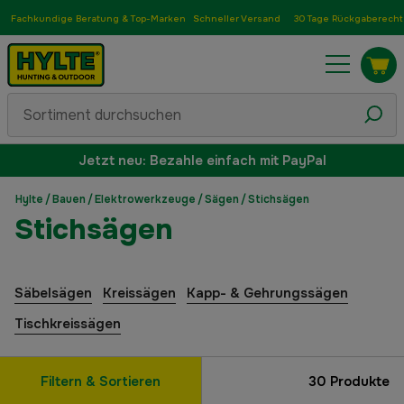
Fachkundige Beratung & Top-Marken
Schneller Versand
30 Tage Rückgaberecht
Jetzt neu: Bezahle einfach mit PayPal
Hylte
/
Bauen
/
Elektrowerkzeuge
/
Sägen
/
Stichsägen
Stichsägen
Säbelsägen
Kreissägen
Kapp- & Gehrungssägen
Tischkreissägen
Filtern & Sortieren
30
Produkte