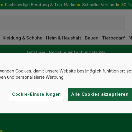
Fachkundige Beratung & Top-Marken
Schneller Versand
30 T
Kleidung & Schuhe
Heim & Haushalt
Bauen
Tierbedarf
M
Jetzt neu: Bezahle einfach mit PayPal
wenden Cookies, damit unsere Website bestmöglich funktioniert so
iken und personalisierte Werbung.
&
Cookie-Einstellungen
Alle Cookies akzeptieren
en