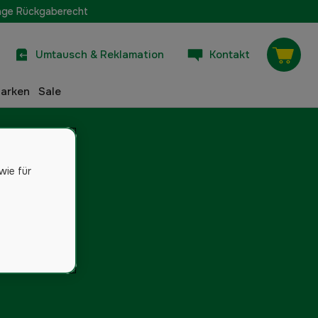
age Rückgaberecht
Umtausch & Reklamation
Kontakt
arken
Sale
wie für