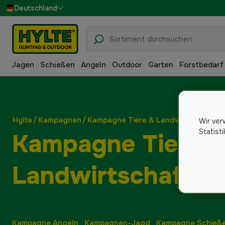
Deutschland
Sverige
Danmark
Jagen
Schießen
Angeln
Outdoor
Garten
Forstbedarf
Suomi
Norge
Hylte
/
Kampagnen
/
Kampagne Tiere & Landwirtschaft
Wir ver
Statist
Kampagne Tiere 
Landwirtschaft
Kampagne Angeln
Kampagnen-Jagd
Kampagne Schieß